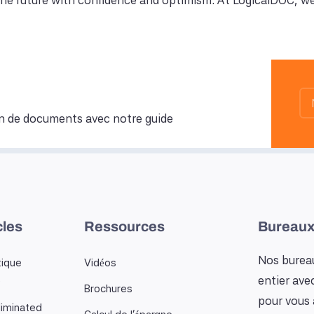
the future with confidence and optimism. At LogicalDOC, we 
n de documents avec notre guide
cles
Ressources
Bureaux
Nos bureau
tique
Vidéos
entier ave
…
Brochures
pour vous 
iminated