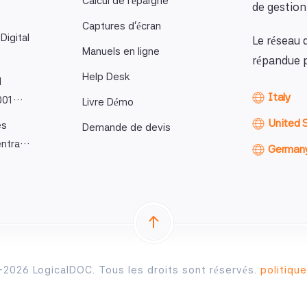
Calcul de l'épargne
de gestio
Captures d'écran
Digital
Le réseau 
Manuels en ligne
répandue p
Help Desk
l
Italy
9001…
Livre Démo
United 
es
Demande de devis
entra…
German
2026 LogicalDOC. Tous les droits sont réservés.
politique