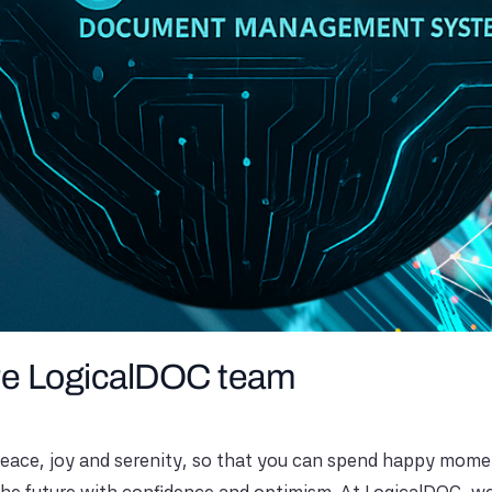
ire LogicalDOC team
 peace, joy and serenity, so that you can spend happy momen