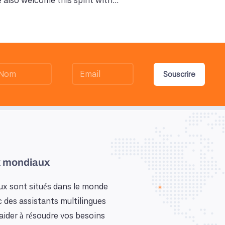
also welcome this spirit with...
Souscrire
 mondiaux
x sont situés dans le monde
c des assistants multilingues
aider à résoudre vos besoins