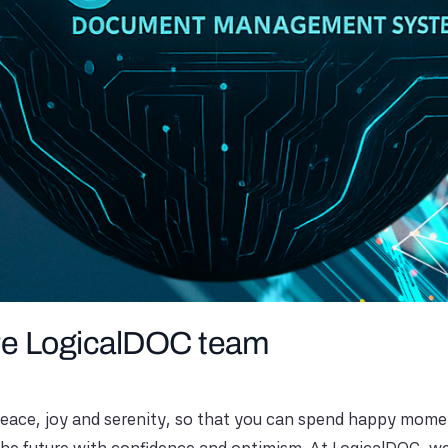
ire LogicalDOC team
 peace, joy and serenity, so that you can spend happy momen