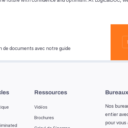
the future with confidence and optimism. At LogicalDOC, we 
n de documents avec notre guide
cles
Ressources
Bureaux
Nos bureau
tique
Vidéos
entier ave
…
Brochures
pour vous 
iminated