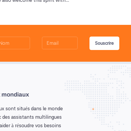
also welcome this spirit with...
Souscrire
 mondiaux
x sont situés dans le monde
c des assistants multilingues
aider à résoudre vos besoins