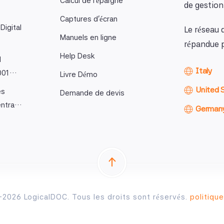
Calcul de l'épargne
de gestio
Captures d'écran
Digital
Le réseau 
Manuels en ligne
répandue p
Help Desk
l
Italy
9001…
Livre Démo
United 
es
Demande de devis
entra…
German
2026 LogicalDOC. Tous les droits sont réservés.
politique