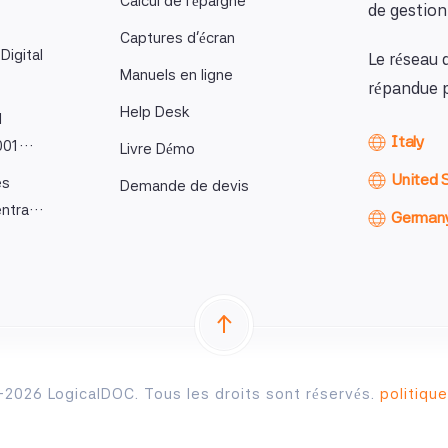
Calcul de l'épargne
de gestio
Captures d'écran
Digital
Le réseau 
Manuels en ligne
répandue p
Help Desk
l
Italy
9001…
Livre Démo
United 
es
Demande de devis
entra…
German
2026 LogicalDOC. Tous les droits sont réservés.
politique