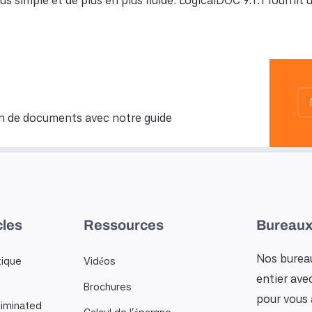
lus simple et de plus en plus fluide. LogicalDOC 9.1.1 fournit 
n de documents avec notre guide
cles
Ressources
Bureaux
Nos bureau
tique
Vidéos
entier ave
…
Brochures
pour vous 
iminated