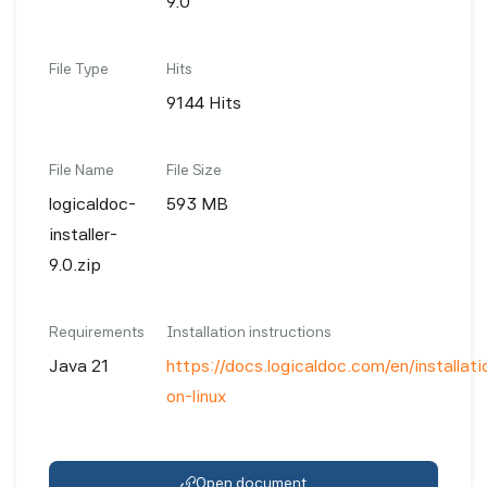
9.0
File Type
Hits
9144 Hits
File Name
File Size
logicaldoc-
593 MB
installer-
9.0.zip
Requirements
Installation instructions
Java 21
https://docs.logicaldoc.com/en/installatio
on-linux
Open document